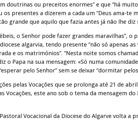
om doutrinas ou preceitos enormes” e que “há muit
ou os presentes a dizerem a cada um “Deus ama-te m
ão grande que aquilo que fazia antes já não lhe diz 
beis, o Senhor pode fazer grandes maravilhas”, o p
 diocese algarvia, tendo presente “não só apenas a
rada e os matrimónios”. “Nesta noite somos chamado
iz o Papa na sua mensagem: «Só numa comunidade c
 “esperar pelo Senhor” sem se deixar “dormitar pelo
ções pelas Vocações que se prolonga até 21 de abri
elas Vocações, este ano sob o tema da mensagem do 
 Pastoral Vocacional da Diocese do Algarve volta a 