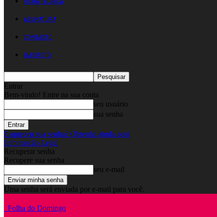
FICHA TÉCNICA
ASSINATURA
CONTACTO
EM DIRETO
Entrar
Bem-vindo! Entre na sua conta
seu usuário
sua senha
Esqueceu sua senha? Obtenha ajuda aqui
Informação Legal
Recuperar senha
Recupere sua senha
seu e-mail
Uma senha será enviada por e-mail para você.
Folha do Domingo