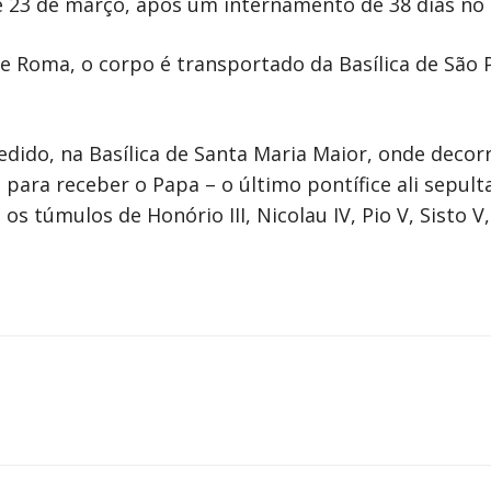
 23 de março, após um internamento de 38 dias no H
 Roma, o corpo é transportado da Basílica de São P
pedido, na Basílica de Santa Maria Maior, onde deco
 para receber o Papa – o último pontífice ali sepult
 túmulos de Honório III, Nicolau IV, Pio V, Sisto V,