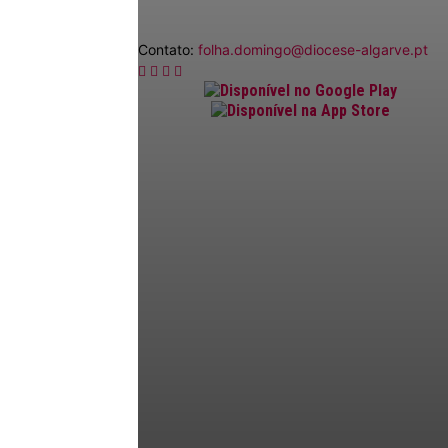
Contato:
folha.domingo@diocese-algarve.pt