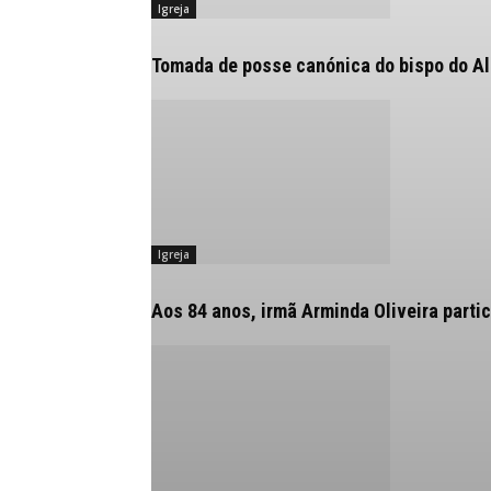
Igreja
Tomada de posse canónica do bispo do Alg
Igreja
Aos 84 anos, irmã Arminda Oliveira partic