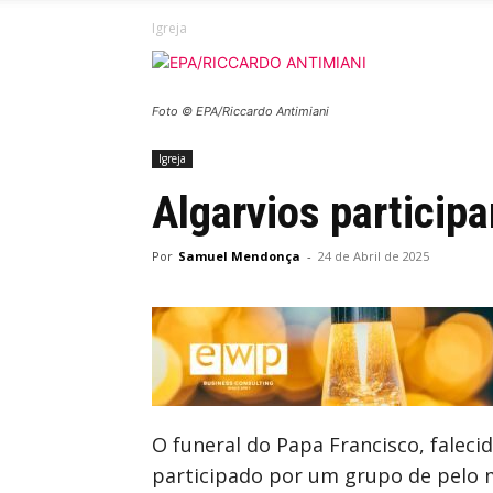
Igreja
Foto © EPA/Riccardo Antimiani
Igreja
Algarvios particip
Por
Samuel Mendonça
-
24 de Abril de 2025
O funeral do Papa Francisco, faleci
participado por um grupo de pelo m