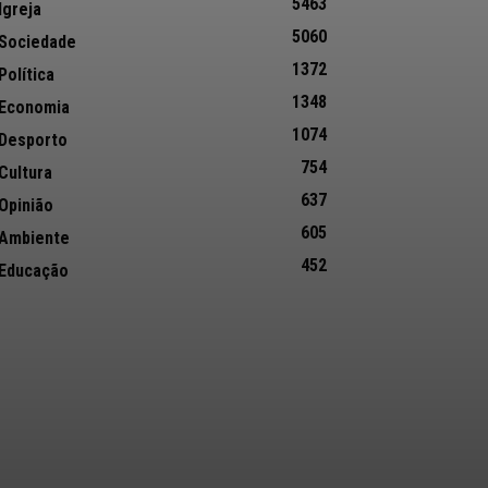
5463
Igreja
5060
Sociedade
1372
Política
1348
Economia
1074
Desporto
754
Cultura
637
Opinião
605
Ambiente
452
Educação