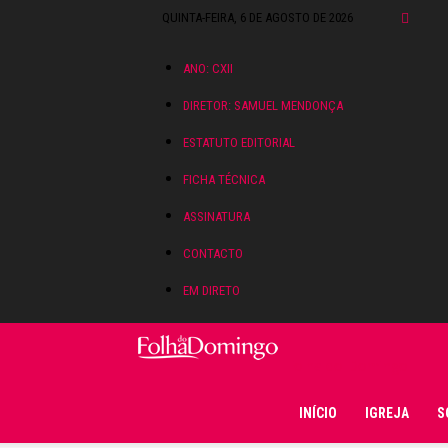
QUINTA-FEIRA, 6 DE AGOSTO DE 2026
ANO: CXII
DIRETOR: SAMUEL MENDONÇA
ESTATUTO EDITORIAL
FICHA TÉCNICA
ASSINATURA
CONTACTO
EM DIRETO
Folha do Domingo
INÍCIO
IGREJA
S