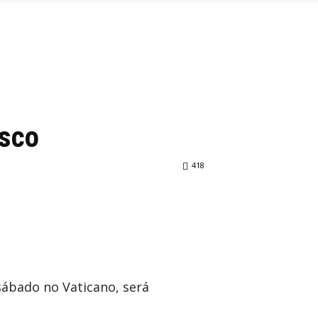
isco
418
 sábado no Vaticano, será