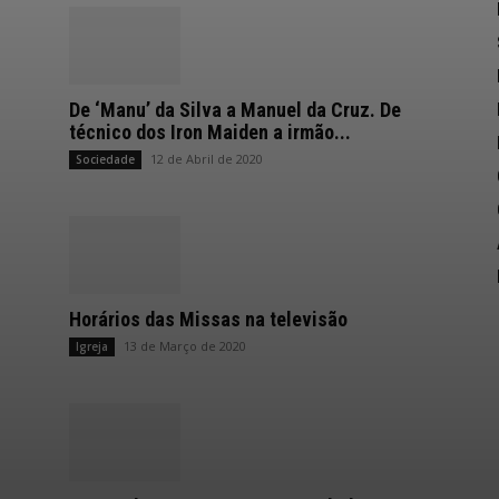
De ‘Manu’ da Silva a Manuel da Cruz. De
técnico dos Iron Maiden a irmão...
12 de Abril de 2020
Sociedade
Horários das Missas na televisão
13 de Março de 2020
Igreja