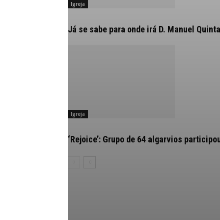
Igreja
Já se sabe para onde irá D. Manuel Quint
Igreja
‘Rejoice’: Grupo de 64 algarvios partici