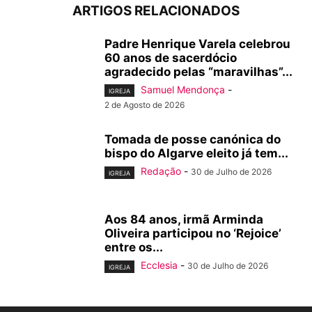
ARTIGOS RELACIONADOS
Padre Henrique Varela celebrou
60 anos de sacerdócio
agradecido pelas “maravilhas”...
Samuel Mendonça
-
IGREJA
2 de Agosto de 2026
Tomada de posse canónica do
bispo do Algarve eleito já tem...
Redação
-
30 de Julho de 2026
IGREJA
Aos 84 anos, irmã Arminda
Oliveira participou no ‘Rejoice’
entre os...
Ecclesia
-
30 de Julho de 2026
IGREJA