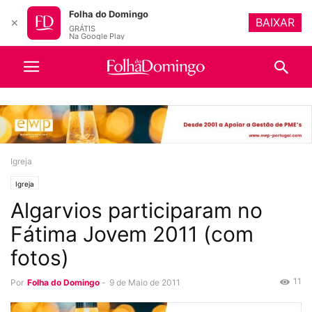
Folha do Domingo
BAIXAR
✕
GRÁTIS
Na Google Play
Igreja
Igreja
Algarvios participaram no
Fátima Jovem 2011 (com
fotos)
11
Por
Folha do Domingo
-
9 de Maio de 2011