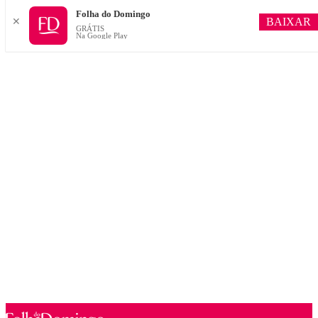
Folha do Domingo
BAIXAR
✕
GRÁTIS
Na Google Play