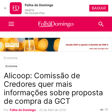
Folha do Domingo
BAIXAR
✕
GRÁTIS
Na Google Play
Economia
Economia
Alicoop: Comissão de
Credores quer mais
informações sobre proposta
de compra da GCT
65
Por
Folha do Domingo
-
22 de Abril de 2010