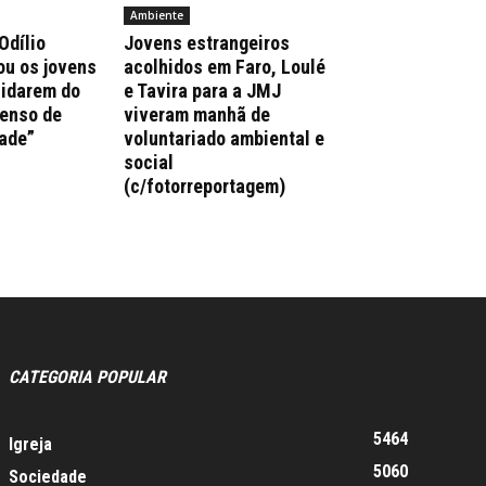
Ambiente
Odílio
Jovens estrangeiros
ou os jovens
acolhidos em Faro, Loulé
uidarem do
e Tavira para a JMJ
enso de
viveram manhã de
ade”
voluntariado ambiental e
social
(c/fotorreportagem)
CATEGORIA POPULAR
5464
Igreja
5060
Sociedade