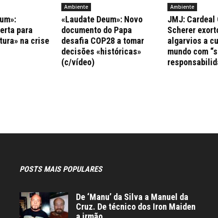
Ambiente
Ambiente
um»:
«Laudate Deum»: Novo
JMJ: Cardeal 
erta para
documento do Papa
Scherer exort
tura» na crise
desafia COP28 a tomar
algarvios a c
decisões «históricas»
mundo com “s
(c/vídeo)
responsabilid
POSTS MAIS POPULARES
De ‘Manu’ da Silva a Manuel da
Cruz. De técnico dos Iron Maiden
a irmão...