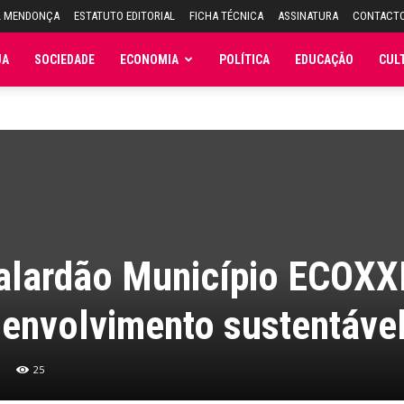
L MENDONÇA
ESTATUTO EDITORIAL
FICHA TÉCNICA
ASSINATURA
CONTACT
JA
SOCIEDADE
ECONOMIA
POLÍTICA
EDUCAÇÃO
CUL
galardão Município ECOXX
senvolvimento sustentáve
25