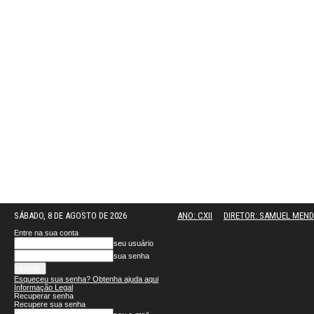
SÁBADO, 8 DE AGOSTO DE 2026
ANO: CXII
DIRETOR: SAMUEL MEN
Entre na sua conta
seu usuário
sua senha
Esqueceu sua senha? Obtenha ajuda aqui
Informação Legal
Recuperar senha
Recupere sua senha