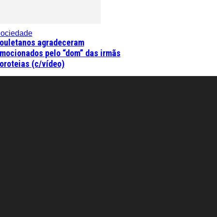
ociedade
ouletanos agradeceram
mocionados pelo “dom” das irmãs
oroteias (c/vídeo)