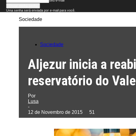
seu e-mail
Uma senha será enviada por e-mail para você.
Sociedade
Folha
do
Sociedade
Domingo
Aljezur inicia a rea
reservatório do Vale
Por
Lusa
-
12 de Novembro de 2015
51