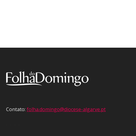
Contato:
folha.domingo@diocese-algarve.pt