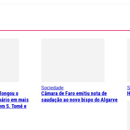
Sociedade
S
olongou o
Câmara de Faro emitiu nota de
H
nário em mais
saudação ao novo bispo do Algarve
em S. Tomé e