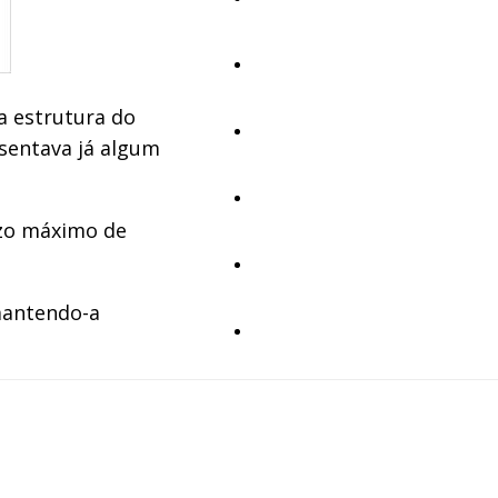
Cultura
a estrutura do
Ambiente
esentava já algum
Desporto
azo máximo de
Opinião
mantendo-a
Vídeos