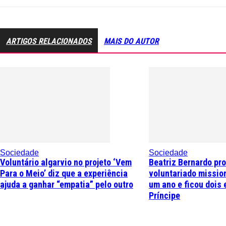
ARTIGOS RELACIONADOS
MAIS DO AUTOR
Sociedade
Sociedade
Voluntário algarvio no projeto ‘Vem
Beatriz Bernardo pr
Para o Meio’ diz que a experiência
voluntariado missio
ajuda a ganhar “empatia” pelo outro
um ano e ficou dois 
Príncipe