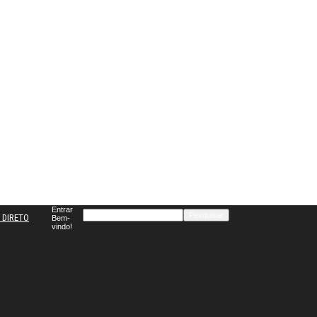
Entrar
 DIRETO
Bem-
vindo!