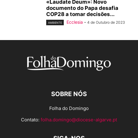
«Laudate Deum»: Novo
documento do Papa desafia
COP28 a tomar decisões...
Ecclesia
-
4 de Outubro de 2023
AMBIENTE
SOBRE NÓS
Folha do Domingo
Contato:
folha.domingo@diocese-algarve.pt