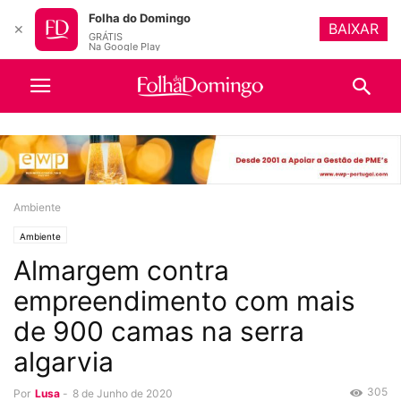
Folha do Domingo
BAIXAR
✕
GRÁTIS
Na Google Play
Ambiente
Ambiente
Almargem contra
empreendimento com mais
de 900 camas na serra
algarvia
305
Por
Lusa
-
8 de Junho de 2020