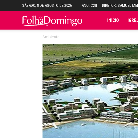
SÁBADO, 8 DE AGOSTO DE 2026
ANO: CXII
DIRETOR: SAMUEL M
Folha
INÍCIO
IGRE
Ambiente
do
Domingo