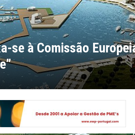
a-se à Comissão Europei
e”