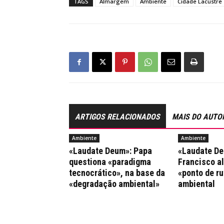
TAGS
Almargem
Ambiente
Cidade Lacustre
ARTIGOS RELACIONADOS
MAIS DO AUTO
Ambiente
Ambiente
«Laudate Deum»: Papa
«Laudate De
questiona «paradigma
Francisco al
tecnocrático», na base da
«ponto de ru
«degradação ambiental»
ambiental