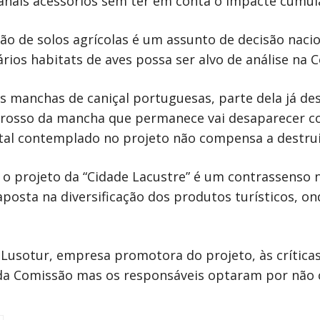
canais acessórios sem ter em conta o impacte cumu
ão de solos agrícolas é um assunto de decisão nacio
ários habitats de aves possa ser alvo de análise na 
s manchas de caniçal portuguesas, parte dela já de
grosso da mancha que permanece vai desaparecer co
al contemplado no projeto não compensa a destrui
 o projeto da “Cidade Lacustre” é um contrassenso 
aposta na diversificação dos produtos turísticos, o
Lusotur, empresa promotora do projeto, às críticas
da Comissão mas os responsáveis optaram por não