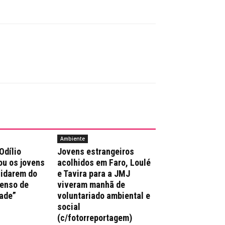
Ambiente
Odílio
Jovens estrangeiros
ou os jovens
acolhidos em Faro, Loulé
uidarem do
e Tavira para a JMJ
enso de
viveram manhã de
ade”
voluntariado ambiental e
social
(c/fotorreportagem)