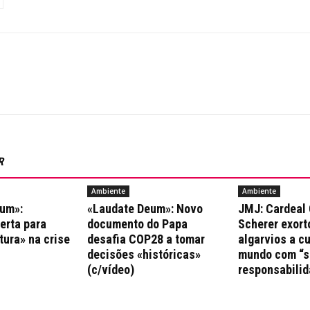
R
Ambiente
Ambiente
um»:
«Laudate Deum»: Novo
JMJ: Cardeal 
erta para
documento do Papa
Scherer exort
tura» na crise
desafia COP28 a tomar
algarvios a c
decisões «históricas»
mundo com “s
(c/vídeo)
responsabilid