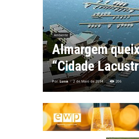
Ambiente
Almargem queix
“Cidade Lacustr
Por
Lusa
-
2 de Maio de 2014
206