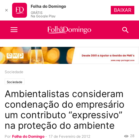
Folha do Domingo
BAIXAR
✕
GRÁTIS
Na Google Play
Sociedade
Sociedade
Ambientalistas consideram
condenação do empresário
um contributo “expressivo”
na proteção do ambiente
28
Por
Folha do Domingo
-
17 de Fevereiro de 2012