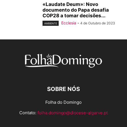
«Laudate Deum»: Novo
documento do Papa desafia
COP28 a tomar decisões...
Ecclesia
-
4 de Outubro de 2023
AMBIENTE
SOBRE NÓS
Folha do Domingo
Contato:
folha.domingo@diocese-algarve.pt