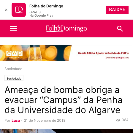
Folha do Domingo
BAIXAR
✕
GRÁTIS
Na Google Play
Sociedade
Sociedade
Ameaça de bomba obriga a
evacuar “Campus” da Penha
da Universidade do Algarve
384
Por
Lusa
-
21 de Novembro de 2018