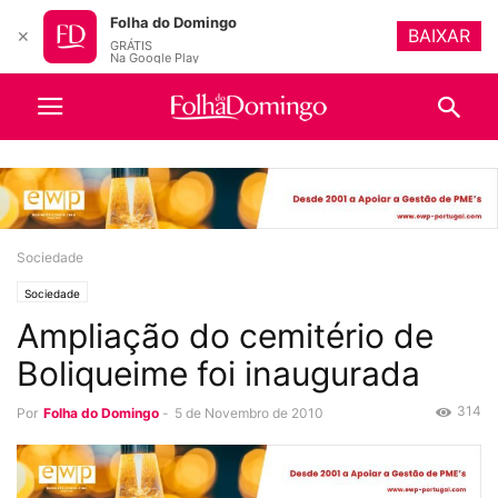
Folha do Domingo
BAIXAR
✕
GRÁTIS
Na Google Play
Sociedade
Sociedade
Ampliação do cemitério de
Boliqueime foi inaugurada
314
Por
Folha do Domingo
-
5 de Novembro de 2010