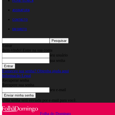
FICHA TÉCNICA
ASSINATURA
CONTACTO
EM DIRETO
Entrar
Bem-vindo! Entre na sua conta
seu usuário
sua senha
Esqueceu sua senha? Obtenha ajuda aqui
Informação Legal
Recuperar senha
Recupere sua senha
seu e-mail
Uma senha será enviada por e-mail para você.
Folha do Domingo