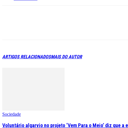
ARTIGOS RELACIONADOS
MAIS DO AUTOR
Sociedade
Voluntário algarvio no projeto ‘Vem Para o Meio’ diz que a 