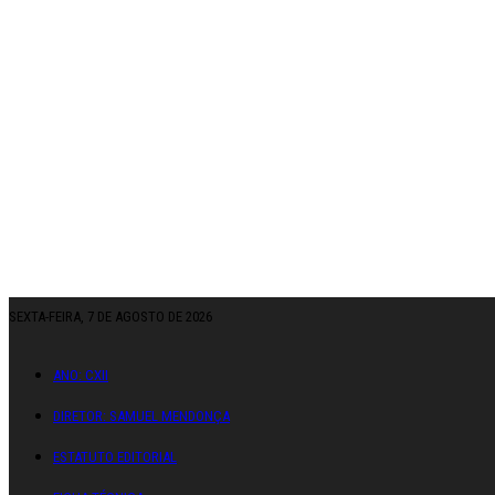
SEXTA-FEIRA, 7 DE AGOSTO DE 2026
ANO: CXII
DIRETOR: SAMUEL MENDONÇA
ESTATUTO EDITORIAL