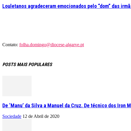
Louletanos agradeceram emocionados pelo “dom” das irmãs
Contato:
folha.domingo@diocese-algarve.pt
POSTS MAIS POPULARES
De ‘Manu’ da Silva a Manuel da Cruz. De técnico dos Iron M
Sociedade
12 de Abril de 2020