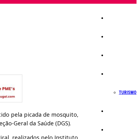
Início
Igreja
Sociedade
Economia
TURISMO
Política
itido pela picada de mosquito,
eção-Geral da Saúde (DGS).
Educação
iral, realizados pelo Instituto