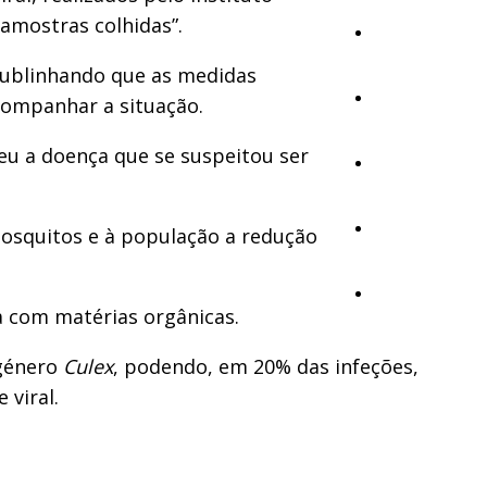
 amostras colhidas”.
Cultura
 sublinhando que as medidas
Ambiente
companhar a situação.
eu a doença que se suspeitou ser
Desporto
Opinião
mosquitos e à população a redução
Vídeos
a com matérias orgânicas.
 género
Culex
, podendo, em 20% das infeções,
 viral.