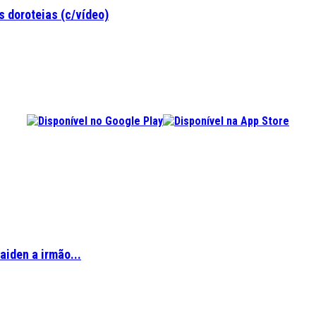
 doroteias (c/vídeo)
aiden a irmão...