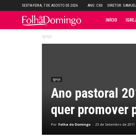
SEXTA-FEIRA, 7 DE AGOSTO DE 2026
ANO: CXII
DIRETOR: SAMUE
Folha
INÍCIO
IGRE
Igreja
do
Domingo
Igreja
Ano pastoral 2
quer promover p
Por
Folha do Domingo
-
23 de Setembro de 2011