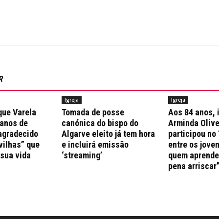
R
Igreja
Igreja
que Varela
Tomada de posse
Aos 84 anos, 
 anos de
canónica do bispo do
Arminda Olive
agradecido
Algarve eleito já tem hora
participou no 
vilhas” que
e incluirá emissão
entre os jove
 sua vida
‘streaming’
quem aprende 
pena arriscar