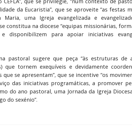
lo CEFLA”, que se privilegie, “num contexto de past
idade da Eucaristia”, que se aproveite “as festas 
m Maria, uma Igreja evangelizada e evangeliza
e constitua na diocese “equipas missionárias, forma
disponibilizem para apoiar iniciativas evang
a pastoral sugere que peça “às estruturas de aç
as) que tornem exequíveis e devidamente coorden
 que se apresentam”, que se incentive “os moviment
iço das iniciativas programáticas, a promover pe
rmo do ano pastoral, uma Jornada da Igreja Dioces
go do sexénio”.