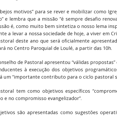
sobejos motivos” para se rever e mobilizar como Ig
” e lembra que a missão “é sempre desafio renova
issão é, como muito bem sintetiza o nosso lema ins
e a levar a nossa sociedade de hoje, a viver em Cri
astoral deste ano que será oficialmente apresenta
rá no Centro Paroquial de Loulé, a partir das 10h.
onselho de Pastoral apresentou “válidas propostas” 
nducentes à execução dos objetivos programático
já um “importante contributo para o ciclo pastoral 
storal tem como objetivos específicos “comprome
ão e no compromisso evangelizador”.
jetivos são apresentadas como sugestões operativ