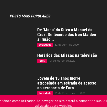
POSTS MAIS POPULARES
De ‘Manu’ da Silva a Manuel da
Cruz. De técnico dos Iron Maiden
a irmão...
12 de Abril de 2020
Sociedade
Horários das Missas na televisão
13 de Março de 2020
Igreja
Jovem de 15 anos morre
atropelada em estrada de acesso
ao aeroporto de Faro
21 de Fevereiro de 2020
Sociedade
riência como utilizador. Ao navegar no site estará a consentir a sua uti
utilização deste website.