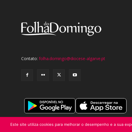
Contato:
folha.domingo@diocese-algarve.pt
Este site utiliza cookies para melhorar o desempenho e a sua expe