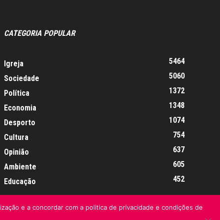
CATEGORIA POPULAR
5464
Igreja
5060
Sociedade
1372
Política
1348
Economia
1074
Desporto
754
Cultura
637
Opinião
605
Ambiente
452
Educação
lização e a concordar com a politica de privacidade e condições de