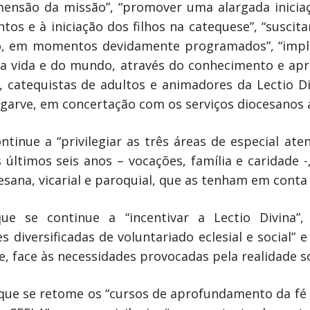
nsão da missão”, “promover uma alargada iniciaç
os e à iniciação dos filhos na catequese”, “suscita
ão, em momentos devidamente programados”, “impl
a vida e do mundo, através do conhecimento e apr
s, catequistas de adultos e animadores da Lectio D
garve, em concertação com os serviços diocesanos a
ontinue a “privilegiar as três áreas de especial a
s últimos seis anos – vocações, família e caridade
cesana, vicarial e paroquial, que as tenham em cont
ue se continue a “incentivar a Lectio Divina”
 diversificadas de voluntariado eclesial e social”
e, face às necessidades provocadas pela realidade so
que se retome os “cursos de aprofundamento da fé e