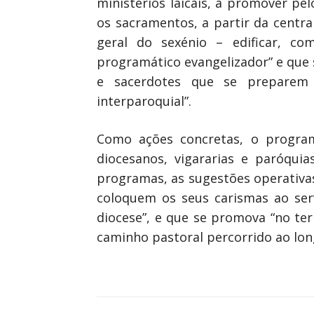
ministérios laicais, a promover pe
os sacramentos, a partir da central
geral do sexénio – edificar, co
programático evangelizador” e que s
e sacerdotes que se preparem e 
interparoquial”.
Como ações concretas, o program
diocesanos, vigararias e paróqui
programas, as sugestões operativas
coloquem os seus carismas ao serv
diocese”, e que se promova “no te
caminho pastoral percorrido ao lon