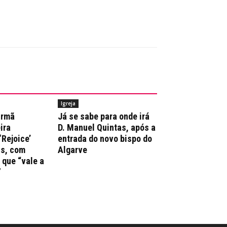
Igreja
irmã
Já se sabe para onde irá
ira
D. Manuel Quintas, após a
‘Rejoice’
entrada do novo bispo do
ns, com
Algarve
que “vale a
”