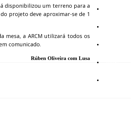
já disponibilizou um terreno para a
Cultura
l do projeto deve aproximar-se de 1
Ambiente
da mesa, a ARCM utilizará todos os
o em comunicado.
Desporto
Rúben Oliveira com Lusa
Opinião
Vídeos