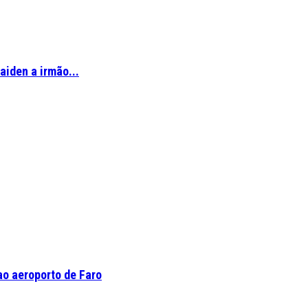
aiden a irmão...
o aeroporto de Faro