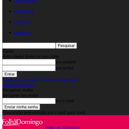
FICHA TÉCNICA
ASSINATURA
CONTACTO
EM DIRETO
Entrar
Bem-vindo! Entre na sua conta
seu usuário
sua senha
Esqueceu sua senha? Obtenha ajuda aqui
Informação Legal
Recuperar senha
Recupere sua senha
seu e-mail
Uma senha será enviada por e-mail para você.
Folha do Domingo