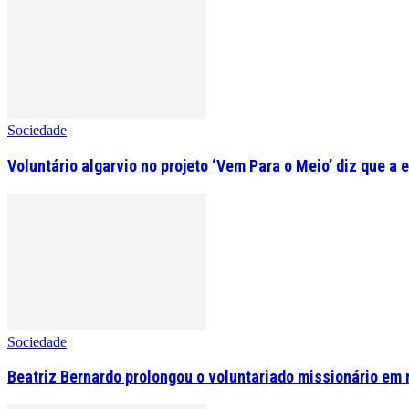
Sociedade
Voluntário algarvio no projeto ‘Vem Para o Meio’ diz que a 
Sociedade
Beatriz Bernardo prolongou o voluntariado missionário em 