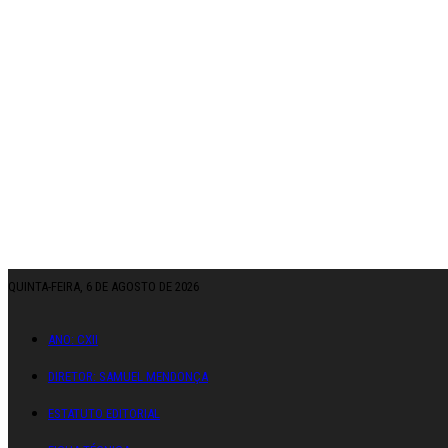
QUINTA-FEIRA, 6 DE AGOSTO DE 2026
ANO: CXII
DIRETOR: SAMUEL MENDONÇA
ESTATUTO EDITORIAL