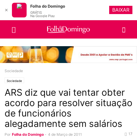
Folha do Domingo
BAIXAR
✕
GRÁTIS
Na Google Play
Sociedade
Sociedade
ARS diz que vai tentar obter
acordo para resolver situação
de funcionários
alegadamente sem salários
17
Por
Folha do Domingo
-
4 de Março de 2011