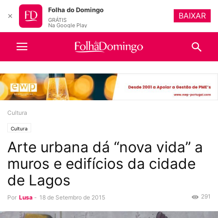
Folha do Domingo
BAIXAR
✕
GRÁTIS
Na Google Play
Cultura
Cultura
Arte urbana dá “nova vida” a
muros e edifícios da cidade
de Lagos
291
Por
Lusa
-
18 de Setembro de 2015