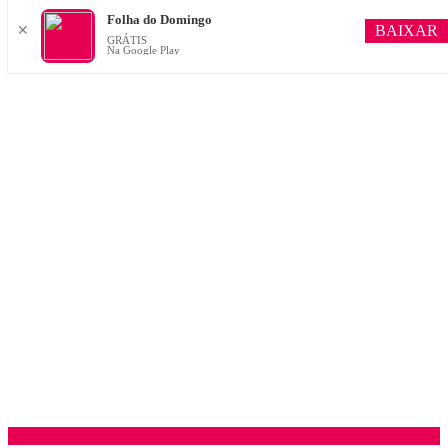
Folha do Domingo
BAIXAR
✕
GRÁTIS
Na Google Play