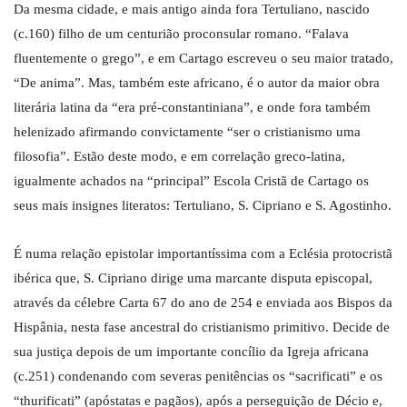
Da mesma cidade, e mais antigo ainda fora Tertuliano, nascido
(c.160) filho de um centurião proconsular romano. “Falava
fluentemente o grego”, e em Cartago escreveu o seu maior tratado,
“De anima”. Mas, também este africano, é o autor da maior obra
literária latina da “era pré-constantiniana”, e onde fora também
helenizado afirmando convictamente “ser o cristianismo uma
filosofia”. Estão deste modo, e em correlação greco-latina,
igualmente achados na “principal” Escola Cristã de Cartago os
seus mais insignes literatos: Tertuliano, S. Cipriano e S. Agostinho.
É numa relação epistolar importantíssima com a Eclésia protocristã
ibérica que, S. Cipriano dirige uma marcante disputa episcopal,
através da célebre Carta 67 do ano de 254 e enviada aos Bispos da
Hispânia, nesta fase ancestral do cristianismo primitivo. Decide de
sua justiça depois de um importante concílio da Igreja africana
(c.251) condenando com severas penitências os “sacrificati” e os
“thurificati” (apóstatas e pagãos), após a perseguição de Décio e,