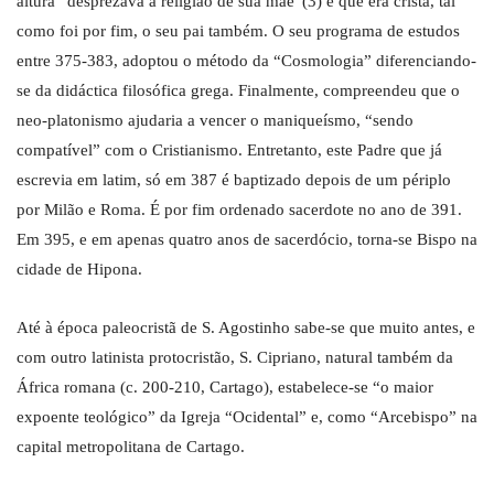
altura “desprezava a religião de sua mãe”(3) e que era cristã, tal
como foi por fim, o seu pai também. O seu programa de estudos
entre 375-383, adoptou o método da “Cosmologia” diferenciando-
se da didáctica filosófica grega. Finalmente, compreendeu que o
neo-platonismo ajudaria a vencer o maniqueísmo, “sendo
compatível” com o Cristianismo. Entretanto, este Padre que já
escrevia em latim, só em 387 é baptizado depois de um périplo
por Milão e Roma. É por fim ordenado sacerdote no ano de 391.
Em 395, e em apenas quatro anos de sacerdócio, torna-se Bispo na
cidade de Hipona.
Até à época paleocristã de S. Agostinho sabe-se que muito antes, e
com outro latinista protocristão, S. Cipriano, natural também da
África romana (c. 200-210, Cartago), estabelece-se “o maior
expoente teológico” da Igreja “Ocidental” e, como “Arcebispo” na
capital metropolitana de Cartago.