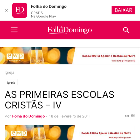
Folha do Domingo
BAIXAR
✕
GRÁTIS
Na Google Play
Igreja
Igreja
AS PRIMEIRAS ESCOLAS
CRISTÃS – IV
66
Por
Folha do Domingo
-
18 de Fevereiro de 2011