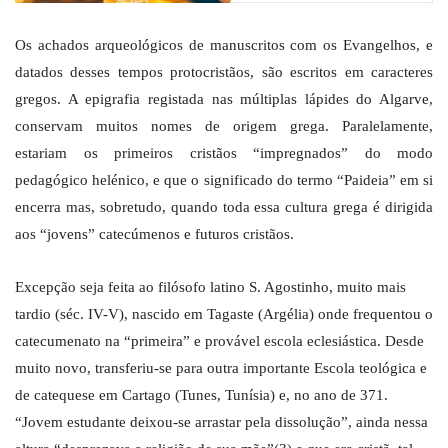
Os achados arqueológicos de manuscritos com os Evangelhos, e
datados desses tempos protocristãos, são escritos em caracteres
gregos. A epigrafia registada nas múltiplas lápides do Algarve,
conservam muitos nomes de origem grega. Paralelamente,
estariam os primeiros cristãos “impregnados” do modo
pedagógico helénico, e que o significado do termo “Paideia” em si
encerra mas, sobretudo, quando toda essa cultura grega é dirigida
aos “jovens” catecúmenos e futuros cristãos.
Excepção seja feita ao filósofo latino S. Agostinho, muito mais
tardio (séc. IV-V), nascido em Tagaste (Argélia) onde frequentou o
catecumenato na “primeira” e provável escola eclesiástica. Desde
muito novo, transferiu-se para outra importante Escola teológica e
de catequese em Cartago (Tunes, Tunísia) e, no ano de 371.
“Jovem estudante deixou-se arrastar pela dissolução”, ainda nessa