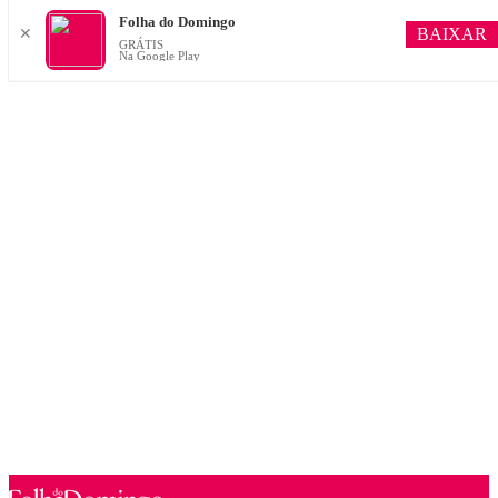
Folha do Domingo
BAIXAR
✕
GRÁTIS
Na Google Play