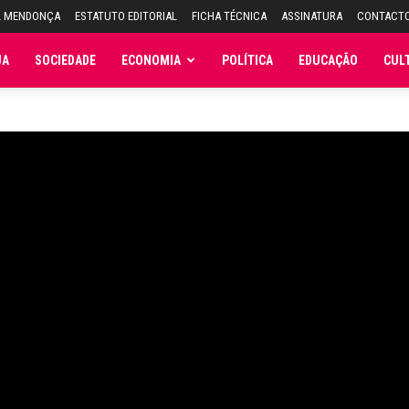
L MENDONÇA
ESTATUTO EDITORIAL
FICHA TÉCNICA
ASSINATURA
CONTACT
JA
SOCIEDADE
ECONOMIA
POLÍTICA
EDUCAÇÃO
CUL