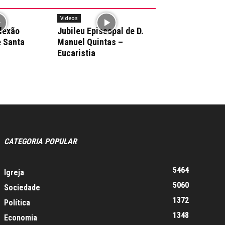
Videos
flexão
Jubileu Episcopal de D.
e Santa
Manuel Quintas –
Eucaristia
CATEGORIA POPULAR
5464
Igreja
5060
Sociedade
1372
Política
1348
Economia