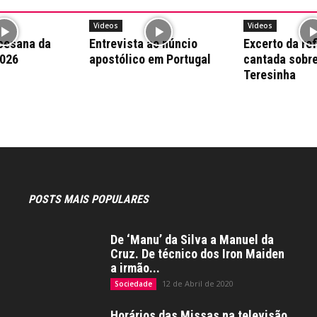
Videos
Videos
cesana da
Entrevista ao núncio
Excerto da re
2026
apostólico em Portugal
cantada sobr
Teresinha
POSTS MAIS POPULARES
De ‘Manu’ da Silva a Manuel da
Cruz. De técnico dos Iron Maiden
a irmão...
12 de Abril de 2020
Sociedade
Horários das Missas na televisão