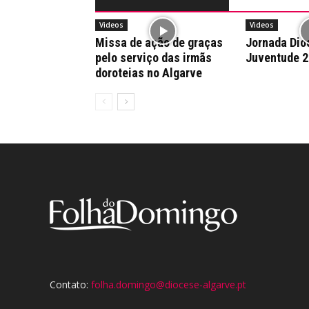
Videos
Videos
Missa de ação de graças
Jornada Dio
pelo serviço das irmãs
Juventude 
doroteias no Algarve
Contato:
folha.domingo@diocese-algarve.pt