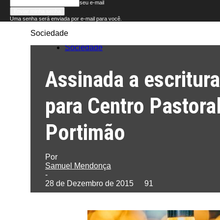
seu e-mail
Uma senha será enviada por e-mail para você.
Sociedade
Folha
Sociedade
do
Assinada a escritura
Domingo
para Centro Pastoral
Portimão
Por
Samuel Mendonça
-
28 de Dezembro de 2015
91