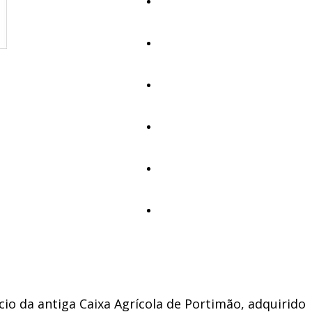
Educação
Cultura
Ambiente
Desporto
Opinião
Vídeos
cio da antiga Caixa Agrícola de Portimão, adquirido