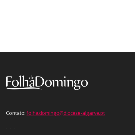
Contato:
folha.domingo@diocese-algarve.pt