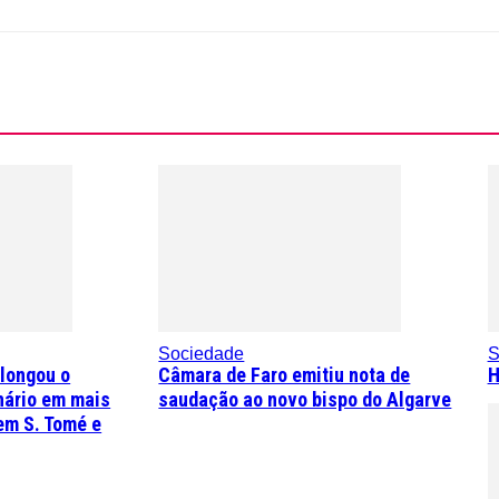
Sociedade
S
olongou o
Câmara de Faro emitiu nota de
H
nário em mais
saudação ao novo bispo do Algarve
em S. Tomé e