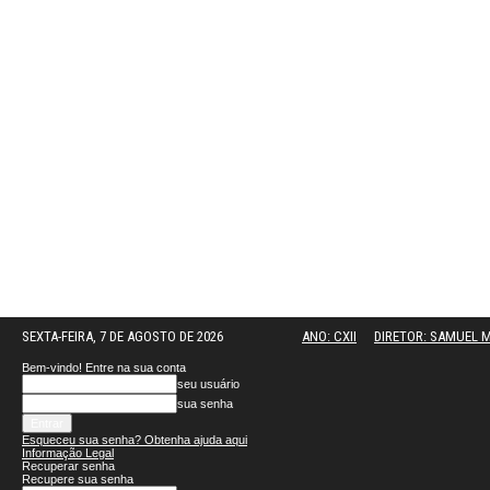
SEXTA-FEIRA, 7 DE AGOSTO DE 2026
ANO: CXII
DIRETOR: SAMUEL
Bem-vindo! Entre na sua conta
seu usuário
sua senha
Esqueceu sua senha? Obtenha ajuda aqui
Informação Legal
Recuperar senha
Recupere sua senha