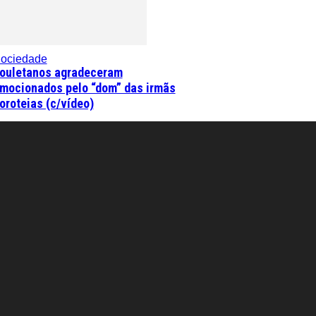
ociedade
ouletanos agradeceram
mocionados pelo “dom” das irmãs
oroteias (c/vídeo)