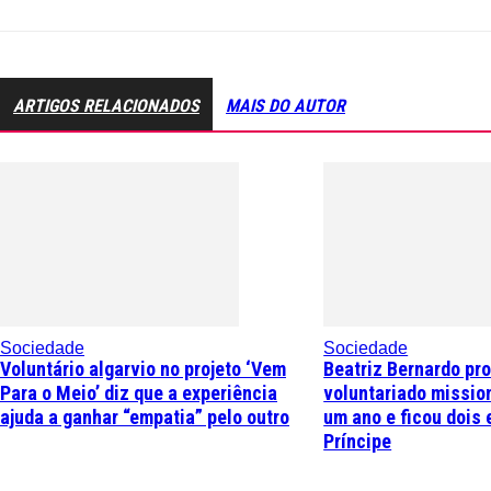
ARTIGOS RELACIONADOS
MAIS DO AUTOR
Sociedade
Sociedade
Voluntário algarvio no projeto ‘Vem
Beatriz Bernardo pr
Para o Meio’ diz que a experiência
voluntariado missio
ajuda a ganhar “empatia” pelo outro
um ano e ficou dois 
Príncipe