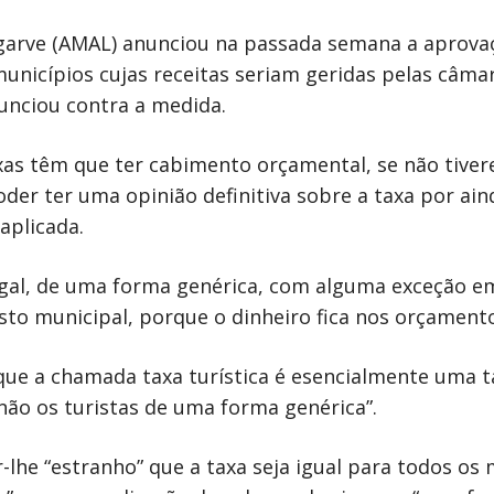
garve (AMAL) anunciou na passada semana a aprovaç
nicípios cujas receitas seriam geridas pelas câma
nunciou contra a medida.
axas têm que ter cabimento orçamental, se não tive
poder ter uma opinião definitiva sobre a taxa por a
aplicada.
gal, de uma forma genérica, com alguma exceção em 
sto municipal, porque o dinheiro fica nos orçament
 que a chamada taxa turística é esencialmente uma t
 não os turistas de uma forma genérica”.
lhe “estranho” que a taxa seja igual para todos os 