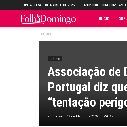
QUINTA-FEIRA, 6 DE AGOSTO DE 2026
ANO: CXII
DIRETOR: SAMU
Folha
INÍCIO
IGRE
Turismo
do
Domingo
Turismo
Associação de D
Portugal diz que
“tentação perig
Por
Lusa
-
19 de Março de 2018
67