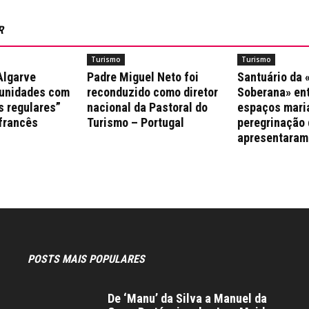
R
Turismo
Turismo
Algarve
Padre Miguel Neto foi
Santuário da
munidades com
reconduzido como diretor
Soberana» ent
s regulares”
nacional da Pastoral do
espaços mari
 francês
Turismo – Portugal
peregrinação 
apresentaram
POSTS MAIS POPULARES
De ‘Manu’ da Silva a Manuel da