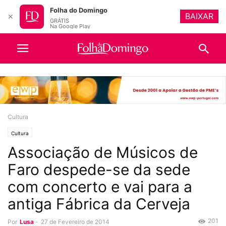
Folha do Domingo
BAIXAR
✕
GRÁTIS
Na Google Play
Cultura
Cultura
Associação de Músicos de
Faro despede-se da sede
com concerto e vai para a
antiga Fábrica da Cerveja
201
Por
Lusa
-
27 de Fevereiro de 2014