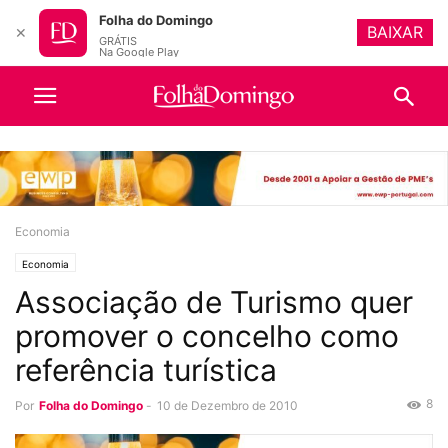
Folha do Domingo
BAIXAR
✕
GRÁTIS
Na Google Play
Economia
Economia
Associação de Turismo quer
promover o concelho como
referência turística
8
Por
Folha do Domingo
-
10 de Dezembro de 2010