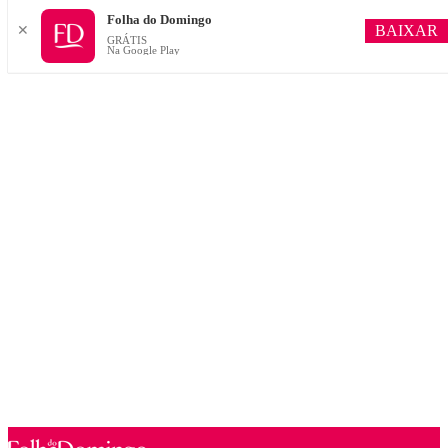
Folha do Domingo
BAIXAR
✕
GRÁTIS
Na Google Play