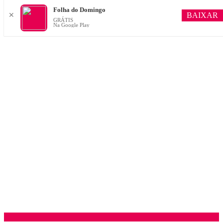
Folha do Domingo
BAIXAR
✕
GRÁTIS
Na Google Play