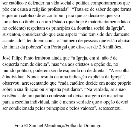
ser católico e defender na vida social e política comportamentos que
põe em causa a religião professada”. “Trata-se de saber de que forma
é que um católico deve contribuir para que as decisões que são
tomadas no âmbito de um Estado (que hoje é maioritariamente laico
no ocidente) respeitam os princípios da doutrina social da Igreja”,
sustentou, considerando que este aspeto “não tem sido devidamente
acautelado”, tendo em conta o “número de pessoas que estão abaixo
do limiar da pobreza” em Portugal que disse ser de 2,6 milhões.
José Filipe Pinto lembrou ainda que “a Igreja, em si, não é de
esquerda nem de direita”, mas “dá aos cristãos a opção de, no
mundo político, poderem ser de esquerda ou de direita”. “A escolha
é individual. Nunca resulta de uma indicação explícita da Igreja”,
observou, acrescentando que “cada católico decide em nome próprio
sobre a sua filiação ou simpatia partidária”. “Na verdade, se a não
existência de um partido confessional deixa margem de manobra
para a escolha individual, não é menos verdade que a opção deverá
ser condicionada pelos princípios e pelos valores”, acrescentou.
Foto © Samuel Mendonça/Folha do Domingo