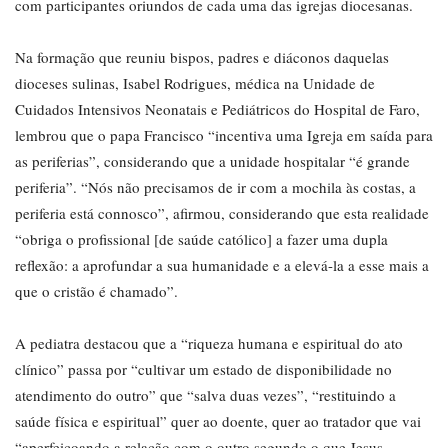
com participantes oriundos de cada uma das igrejas diocesanas.
Na formação que reuniu bispos, padres e diáconos daquelas
dioceses sulinas, Isabel Rodrigues, médica na Unidade de
Cuidados Intensivos Neonatais e Pediátricos do Hospital de Faro,
lembrou que o papa Francisco “incentiva uma Igreja em saída para
as periferias”, considerando que a unidade hospitalar “é grande
periferia”. “Nós não precisamos de ir com a mochila às costas, a
periferia está connosco”, afirmou, considerando que esta realidade
“obriga o profissional [de saúde católico] a fazer uma dupla
reflexão: a aprofundar a sua humanidade e a elevá-la a esse mais a
que o cristão é chamado”.
A pediatra destacou que a “riqueza humana e espiritual do ato
clínico” passa por “cultivar um estado de disponibilidade no
atendimento do outro” que “salva duas vezes”, “restituindo a
saúde física e espiritual” quer ao doente, quer ao tratador que vai
“aperfeiçoando a relação com o outro segundo o que Jesus