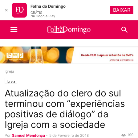
Folha do Domingo
BAIXAR
✕
GRÁTIS
Na Google Play
Igreja
Igreja
Atualização do clero do sul
terminou com “experiências
positivas de diálogo” da
Igreja com a sociedade
199
Por
Samuel Mendonça
-
5 de Fevereiro de 2018