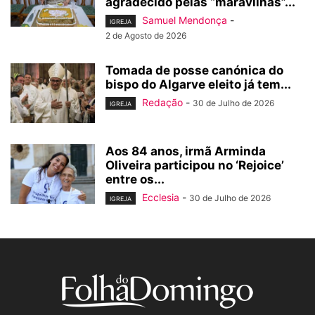
agradecido pelas “maravilhas”...
Samuel Mendonça
-
IGREJA
2 de Agosto de 2026
Tomada de posse canónica do
bispo do Algarve eleito já tem...
Redação
-
30 de Julho de 2026
IGREJA
Aos 84 anos, irmã Arminda
Oliveira participou no ‘Rejoice’
entre os...
Ecclesia
-
30 de Julho de 2026
IGREJA