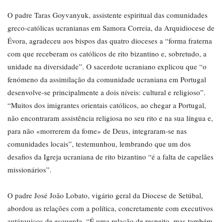
O padre Taras Goyvanyuk, assistente espiritual das comunidades
greco-católicas ucranianas em Samora Correia, da Arquidiocese de
Évora, agradeceu aos bispos das quatro dioceses a “forma fraterna
com que receberam os católicos de rito bizantino e, sobretudo, a
unidade na diversidade”. O sacerdote ucraniano explicou que “o
fenómeno da assimilação da comunidade ucraniana em Portugal
desenvolve-se principalmente a dois níveis: cultural e religioso”.
“Muitos dos imigrantes orientais católicos, ao chegar a Portugal,
não encontraram assistência religiosa no seu rito e na sua língua e,
para não «morrerem da fome» de Deus, integraram-se nas
comunidades locais”, testemunhou, lembrando que um dos
desafios da Igreja ucraniana de rito bizantino “é a falta de capelães
missionários”.
O padre José João Lobato, vigário geral da Diocese de Setúbal,
abordou as relações com a política, concretamente com executivos
autárquicos de esquerda. “É uma relação de respeito, mas também