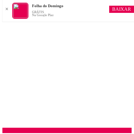
Folha do Domingo
BAIXAR
✕
GRÁTIS
Na Google Play