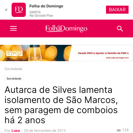
Folha do Domingo
BAIXAR
✕
GRÁTIS
Na Google Play
Sociedade
Sociedade
Autarca de Silves lamenta
isolamento de São Marcos,
sem paragem de comboios
há 2 anos
138
Por
Lusa
-
29 de Novembro de 2013