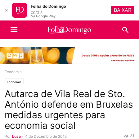
Folha do Domingo
BAIXAR
✕
GRÁTIS
Na Google Play
Economia
Economia
Autarca de Vila Real de Sto.
António defende em Bruxelas
medidas urgentes para
economia social
31
Por
Lusa
-
4 de Dezembro de 2015