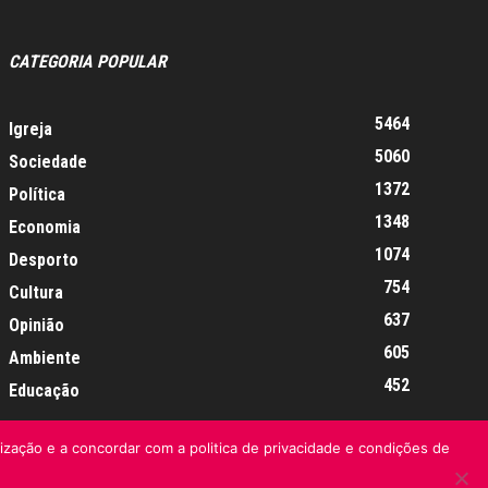
CATEGORIA POPULAR
5464
Igreja
5060
Sociedade
1372
Política
1348
Economia
1074
Desporto
754
Cultura
637
Opinião
605
Ambiente
452
Educação
lização e a concordar com a politica de privacidade e condições de