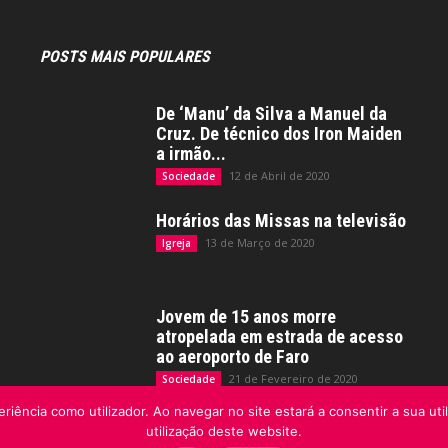
POSTS MAIS POPULARES
De ‘Manu’ da Silva a Manuel da
Cruz. De técnico dos Iron Maiden
a irmão...
12 de Abril de 2020
Sociedade
Horários das Missas na televisão
13 de Março de 2020
Igreja
Jovem de 15 anos morre
atropelada em estrada de acesso
ao aeroporto de Faro
21 de Fevereiro de 2020
Sociedade
riência como utilizador. Ao navegar no site estará a consentir a sua uti
utilização deste website.