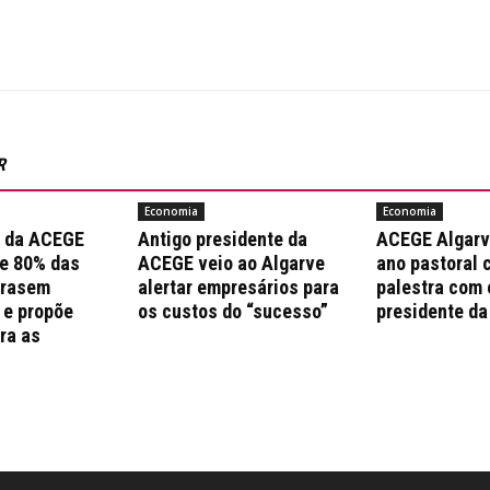
R
Economia
Economia
a da ACEGE
Antigo presidente da
ACEGE Algarv
e 80% das
ACEGE veio ao Algarve
ano pastoral 
trasem
alertar empresários para
palestra com 
 e propõe
os custos do “sucesso”
presidente da
ra as
s