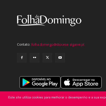
Contato:
folha.domingo@diocese-algarve.pt
Este site utiliza cookies para melhorar o desempenho e a sua expe