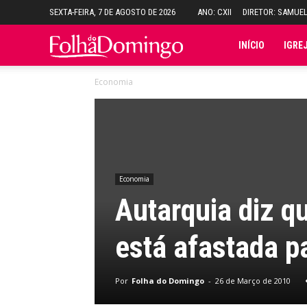
SEXTA-FEIRA, 7 DE AGOSTO DE 2026
ANO: CXII
DIRETOR: SAMUE
Folha
INÍCIO
IGRE
Economia
do
Domingo
Economia
Autarquia diz q
está afastada p
Por
Folha do Domingo
-
26 de Março de 2010