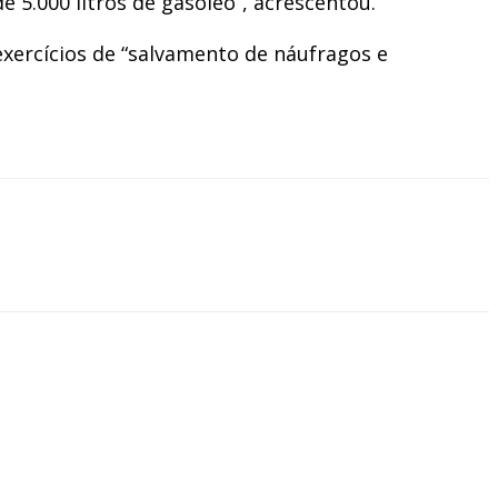
5.000 litros de gasóleo”, acrescentou.
xercícios de “salvamento de náufragos e