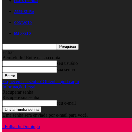
FICHA TÉCNICA
ASSINATURA
CONTACTO
EM DIRETO
Entrar
Bem-vindo! Entre na sua conta
seu usuário
sua senha
Esqueceu sua senha? Obtenha ajuda aqui
Informação Legal
Recuperar senha
Recupere sua senha
seu e-mail
Uma senha será enviada por e-mail para você.
Folha do Domingo