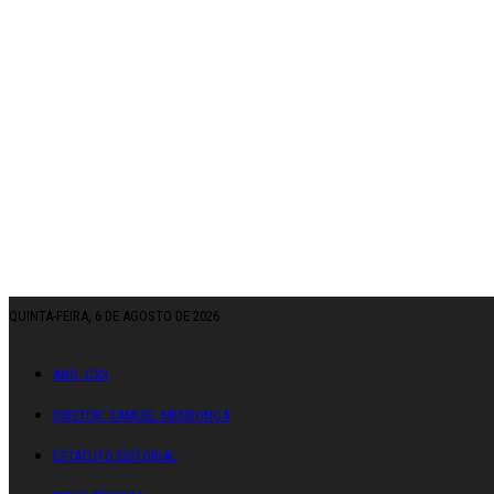
QUINTA-FEIRA, 6 DE AGOSTO DE 2026
ANO: CXII
DIRETOR: SAMUEL MENDONÇA
ESTATUTO EDITORIAL