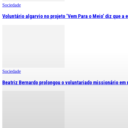
Sociedade
Voluntário algarvio no projeto ‘Vem Para o Meio’ diz que a 
Sociedade
Beatriz Bernardo prolongou o voluntariado missionário em 