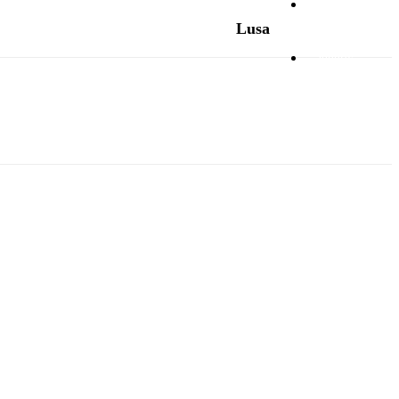
Opinião
Lusa
Vídeos