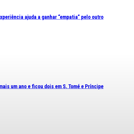
experiência ajuda a ganhar “empatia” pelo outro
mais um ano e ficou dois em S. Tomé e Príncipe