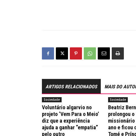
ARTIGOS RELACIONADOS
MAIS DO AUTO
Sociedade
Sociedade
Voluntário algarvio no
Beatriz Ber
projeto ‘Vem Para o Meio’
prolongou o
diz que a experiência
missionário
ajuda a ganhar “empatia”
ano e ficou 
pelo outro
Tomé e Prín