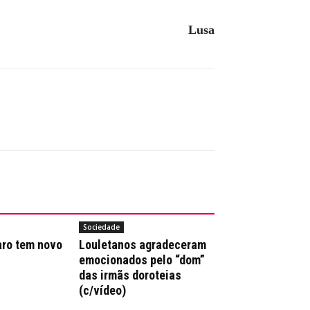
Lusa
Sociedade
aro tem novo
Louletanos agradeceram
emocionados pelo “dom”
das irmãs doroteias
(c/vídeo)