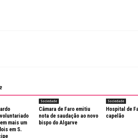
R
Sociedade
Sociedade
nardo
Câmara de Faro emitiu
Hospital de F
 voluntariado
nota de saudação ao novo
capelão
 em mais um
bispo do Algarve
dois em S.
cipe