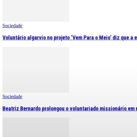
Sociedade
Voluntário algarvio no projeto ‘Vem Para o Meio’ diz que a 
Sociedade
Beatriz Bernardo prolongou o voluntariado missionário em 