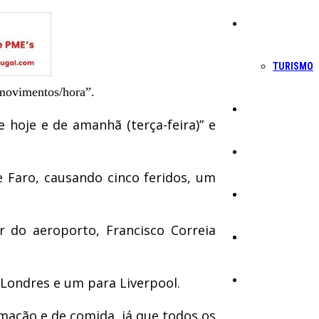
Economia
TURISMO
 movimentos/hora”.
Política
hoje e de amanhã (terça-feira)” e
Educação
e Faro, causando cinco feridos, um
Cultura
r do aeroporto, Francisco Correia
Ambiente
 Londres e um para Liverpool.
Desporto
mação e de comida, já que todos os