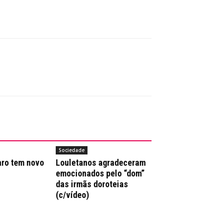
Sociedade
aro tem novo
Louletanos agradeceram
emocionados pelo “dom”
das irmãs doroteias
(c/vídeo)