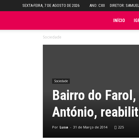
SEXTA-FEIRA, 7 DE AGOSTO DE 2026
ANO: CXII
DIRETOR: SAMUE
Folha
INÍCIO
IG
Sociedade
do
Domingo
Sociedade
Bairro do Farol,
António, reabili
Por
Lusa
-
31 de Março de 2014
225