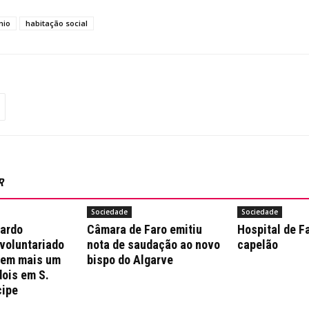
nio
habitação social
R
Sociedade
Sociedade
nardo
Câmara de Faro emitiu
Hospital de F
 voluntariado
nota de saudação ao novo
capelão
 em mais um
bispo do Algarve
dois em S.
cipe