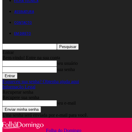
FICHA TÉCNICA
ASSINATURA
CONTACTO
EM DIRETO
Entrar
Bem-vindo! Entre na sua conta
seu usuário
sua senha
Esqueceu sua senha? Obtenha ajuda aqui
Informação Legal
Recuperar senha
Recupere sua senha
seu e-mail
Uma senha será enviada por e-mail para você.
Folha do Domingo