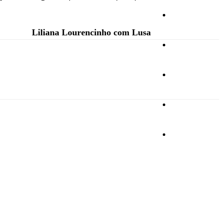
Cultura
Liliana Lourencinho com Lusa
Ambiente
Desporto
Opinião
Vídeos