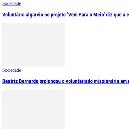
Sociedade
Voluntário algarvio no projeto ‘Vem Para o Meio’ diz que a 
Sociedade
Beatriz Bernardo prolongou o voluntariado missionário em 