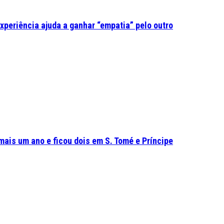
experiência ajuda a ganhar “empatia” pelo outro
mais um ano e ficou dois em S. Tomé e Príncipe