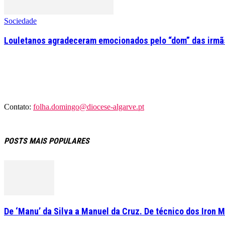
Sociedade
Louletanos agradeceram emocionados pelo “dom” das irmãs
Contato:
folha.domingo@diocese-algarve.pt
POSTS MAIS POPULARES
De ‘Manu’ da Silva a Manuel da Cruz. De técnico dos Iron M