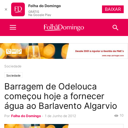
Folha do Domingo
BAIXAR
✕
GRÁTIS
Na Google Play
Sociedade
Sociedade
Barragem de Odelouca
começou hoje a fornecer
água ao Barlavento Algarvio
10
Por
Folha do Domingo
-
1 de Junho de 2012