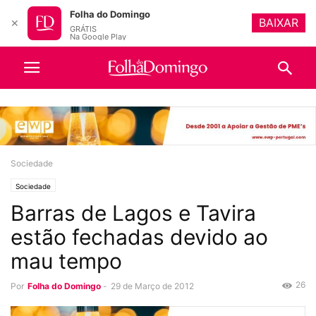
Folha do Domingo
BAIXAR
✕
GRÁTIS
Na Google Play
Sociedade
Sociedade
Barras de Lagos e Tavira
estão fechadas devido ao
mau tempo
26
Por
Folha do Domingo
-
29 de Março de 2012