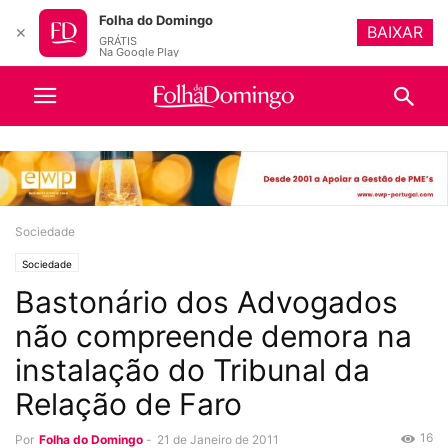
Folha do Domingo
BAIXAR
✕
GRÁTIS
Na Google Play
Sociedade
Sociedade
Bastonário dos Advogados
não compreende demora na
instalação do Tribunal da
Relação de Faro
16
Por
Folha do Domingo
-
21 de Janeiro de 2011