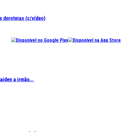
 doroteias (c/vídeo)
aiden a irmão...