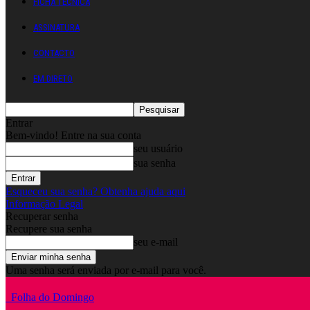
FICHA TÉCNICA
ASSINATURA
CONTACTO
EM DIRETO
Entrar
Bem-vindo! Entre na sua conta
seu usuário
sua senha
Esqueceu sua senha? Obtenha ajuda aqui
Informação Legal
Recuperar senha
Recupere sua senha
seu e-mail
Uma senha será enviada por e-mail para você.
Folha do Domingo