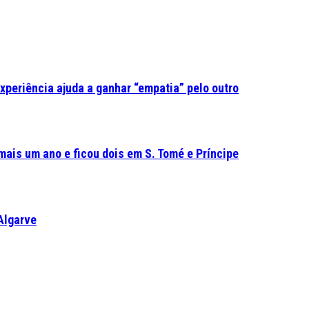
experiência ajuda a ganhar “empatia” pelo outro
mais um ano e ficou dois em S. Tomé e Príncipe
Algarve