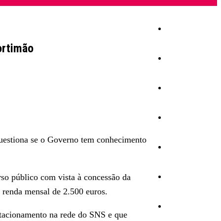
Início
ortimão
Igreja
Sociedade
Economia
questiona se o Governo tem conhecimento
Política
so público com vista à concessão da
Educação
 renda mensal de 2.500 euros.
Cultura
stacionamento na rede do SNS e que