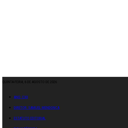
QUINTA-FEIRA, 6 DE AGOSTO DE 2026
ANO: CXII
DIRETOR: SAMUEL MENDONÇA
ESTATUTO EDITORIAL