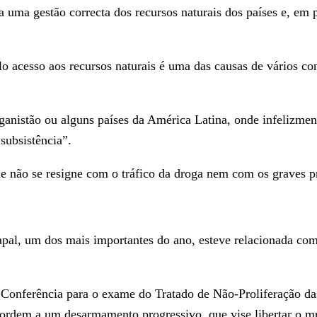
ca uma gestão correcta dos recursos naturais dos países e, e
elo acesso aos recursos naturais é uma das causas de vários c
nistão ou alguns países da América Latina, onde infelizmente
subsistência”.
e não se resigne com o tráfico da droga nem com os graves p
apal, um dos mais importantes do ano, esteve relacionada com
a Conferência para o exame do Tratado de Não-Proliferação d
ordem a um desarmamento progressivo, que vise libertar o m