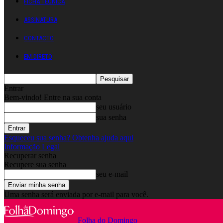
FICHA TÉCNICA
ASSINATURA
CONTACTO
EM DIRETO
Entrar
Bem-vindo! Entre na sua conta
seu usuário
sua senha
Esqueceu sua senha? Obtenha ajuda aqui
Informação Legal
Recuperar senha
Recupere sua senha
seu e-mail
Uma senha será enviada por e-mail para você.
Folha do Domingo