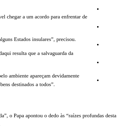
Cultura
el chegar a um acordo para enfrentar de
Ambiente
lguns Estados insulares”, precisou.
Desporto
aqui resulta que a salvaguarda da
Opinião
o pelo ambiente apareçam devidamente
Vídeos
bens destinados a todos”.
da”, o Papa apontou o dedo às “raízes profundas desta
.