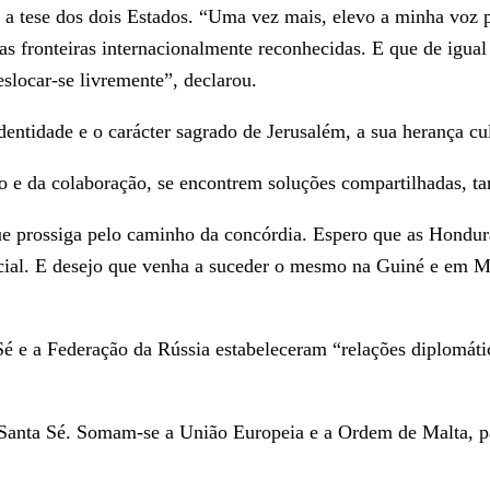
r a tese dos dois Estados. “Uma vez mais, elevo a minha voz 
 nas fronteiras internacionalmente reconhecidas. E que de igu
eslocar-se livremente”, declarou.
ntidade e o carácter sagrado de Jerusalém, a sua herança cultu
o e da colaboração, se encontrem soluções compartilhadas, ta
ue prossiga pelo caminho da concórdia. Espero que as Hondura
al. E desejo que venha a suceder o mesmo na Guiné e em Mad
Sé e a Federação da Rússia estabeleceram “relações diplomáti
 Santa Sé. Somam-se a União Europeia e a Ordem de Malta, p