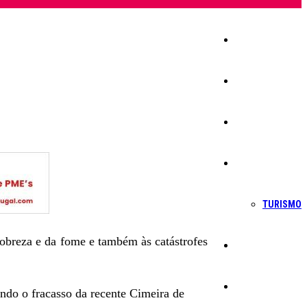
Início
Igreja
Sociedade
Economia
TURISMO
pobreza e da fome e também às catástrofes
Política
Educação
ando o fracasso da recente Cimeira de