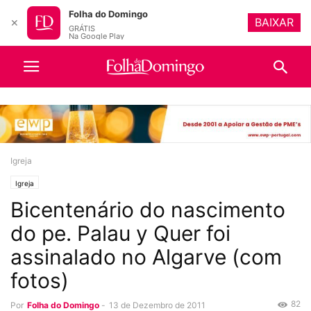
Folha do Domingo
BAIXAR
✕
GRÁTIS
Na Google Play
Igreja
Igreja
Bicentenário do nascimento
do pe. Palau y Quer foi
assinalado no Algarve (com
fotos)
82
Por
Folha do Domingo
-
13 de Dezembro de 2011