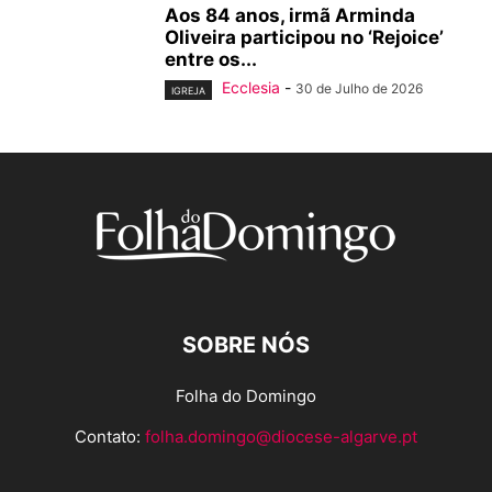
Aos 84 anos, irmã Arminda
Oliveira participou no ‘Rejoice’
entre os...
Ecclesia
-
30 de Julho de 2026
IGREJA
SOBRE NÓS
Folha do Domingo
Contato:
folha.domingo@diocese-algarve.pt