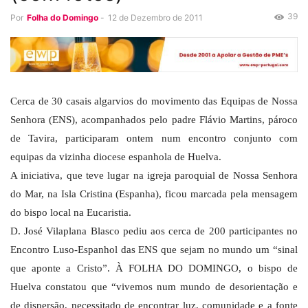
39
Por
Folha do Domingo
-
12 de Dezembro de 2011
Cerca de 30 casais algarvios do movimento das Equipas de Nossa
Senhora (ENS), acompanhados pelo padre Flávio Martins, pároco
de Tavira, participaram ontem num encontro conjunto com
equipas da vizinha diocese espanhola de Huelva.
A iniciativa, que teve lugar
na igreja paroquial de Nossa Senhora
do Mar, na Isla Cristina (Espanha),
ficou marcada pela mensagem
do bispo local na Eucaristia.
D. José Vilaplana Blasco pediu aos cerca de 200 participantes no
Encontro Luso-Espanhol das ENS que sejam no mundo um “sinal
que aponte a Cristo”. À FOLHA DO DOMINGO, o bispo de
Huelva constatou que “vivemos num mundo de desorientação e
de dispersão, necessitado de encontrar luz, comunidade e a fonte