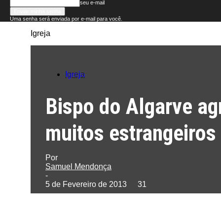
seu e-mail
Uma senha será enviada por e-mail para você.
Igreja
Folha
do
Igreja
Domingo
Bispo do Algarve ag
muitos estrangeiros
Por
Samuel Mendonça
-
5 de Fevereiro de 2013
31