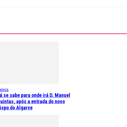
greja
á se sabe para onde irá D. Manuel
uintas, após a entrada do novo
ispo do Algarve