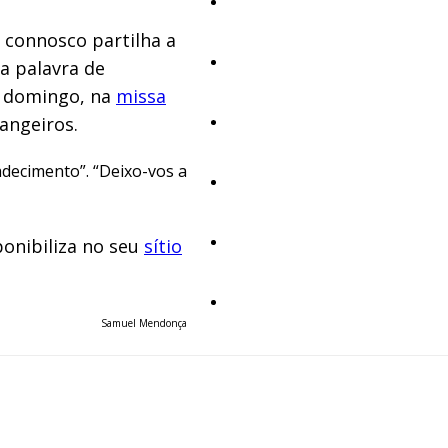
Educação
 connosco partilha a
Cultura
a palavra de
o domingo, na
missa
angeiros.
Ambiente
adecimento”. “Deixo-vos a
Desporto
ponibiliza no seu
sítio
Opinião
Vídeos
Samuel Mendonça