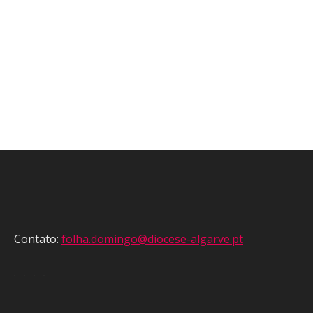
Contato:
folha.domingo@diocese-algarve.pt