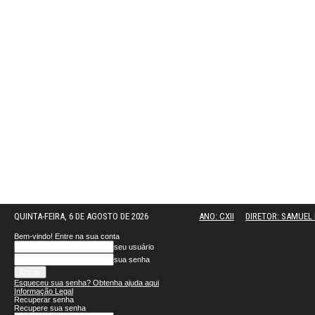
QUINTA-FEIRA, 6 DE AGOSTO DE 2026
ANO: CXII
DIRETOR: SAMUE
Bem-vindo! Entre na sua conta
seu usuário
sua senha
Esqueceu sua senha? Obtenha ajuda aqui
Informação Legal
Recuperar senha
Recupere sua senha