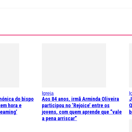
Igreja
I
nónica do bispo
Aos 84 anos, irmã Arminda Oliveira
J
 tem hora e
participou no ‘Rejoice’ entre os
Q
reaming’
jovens, com quem aprende que “vale
b
a pena arriscar”