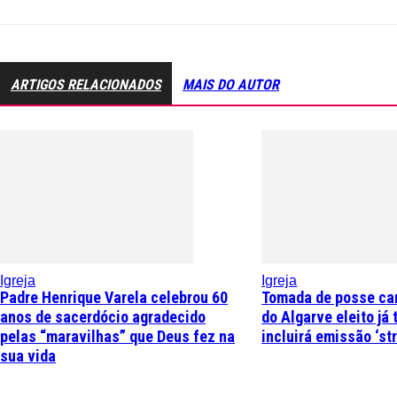
ARTIGOS RELACIONADOS
MAIS DO AUTOR
Igreja
Igreja
Padre Henrique Varela celebrou 60
Tomada de posse ca
anos de sacerdócio agradecido
do Algarve eleito já
pelas “maravilhas” que Deus fez na
incluirá emissão ‘st
sua vida