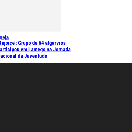
greja
Rejoice’: Grupo de 64 algarvios
articipou em Lamego na Jornada
acional da Juventude