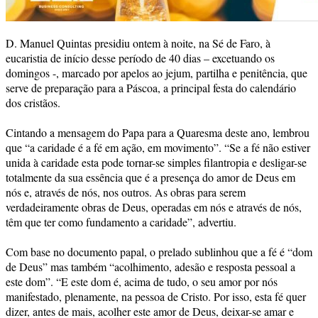
D. Manuel Quintas presidiu ontem à noite, na Sé de Faro, à
eucaristia de início desse período de 40 dias – excetuando os
domingos -, marcado por apelos ao jejum, partilha e penitência, que
serve de preparação para a Páscoa, a principal festa do calendário
dos cristãos.
Cintando a mensagem do Papa para a Quaresma deste ano, lembrou
que “a caridade é a fé em ação, em movimento”. “Se a fé não estiver
unida à caridade esta pode tornar-se simples filantropia e desligar-se
totalmente da sua essência que é a presença do amor de Deus em
nós e, através de nós, nos outros. As obras para serem
verdadeiramente obras de Deus, operadas em nós e através de nós,
têm que ter como fundamento a caridade”, advertiu.
Com base no documento papal, o prelado sublinhou que a fé é “dom
de Deus” mas também “acolhimento, adesão e resposta pessoal a
este dom”. “E este dom é, acima de tudo, o seu amor por nós
manifestado, plenamente, na pessoa de Cristo. Por isso, esta fé quer
dizer, antes de mais, acolher este amor de Deus, deixar-se amar e