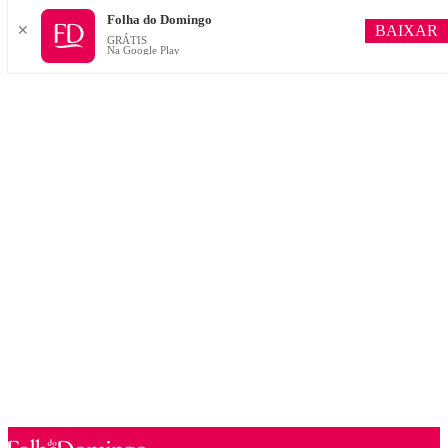
Folha do Domingo
BAIXAR
✕
GRÁTIS
Na Google Play