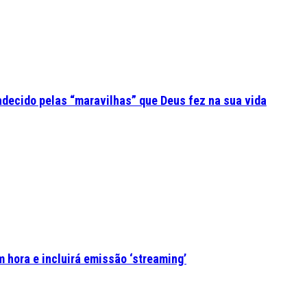
adecido pelas “maravilhas” que Deus fez na sua vida
 hora e incluirá emissão ‘streaming’