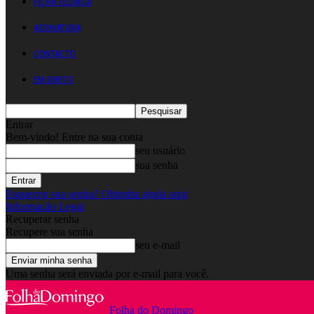
FICHA TÉCNICA
ASSINATURA
CONTACTO
EM DIRETO
Entrar
Bem-vindo! Entre na sua conta
seu usuário
sua senha
Esqueceu sua senha? Obtenha ajuda aqui
Informação Legal
Recuperar senha
Recupere sua senha
seu e-mail
Uma senha será enviada por e-mail para você.
Folha do Domingo