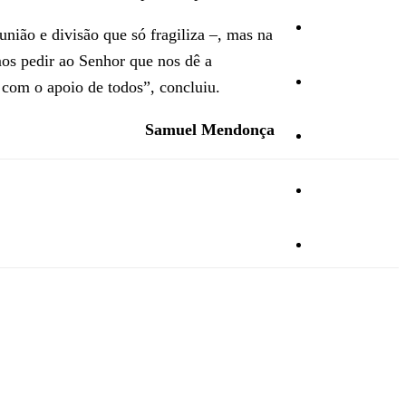
Cultura
nião e divisão que só fragiliza –, mas na
mos pedir ao Senhor que nos dê a
Ambiente
 com o apoio de todos”, concluiu.
Samuel Mendonça
Desporto
Opinião
Vídeos