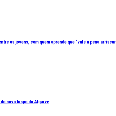
 entre os jovens, com quem aprende que “vale a pena arriscar
a do novo bispo do Algarve