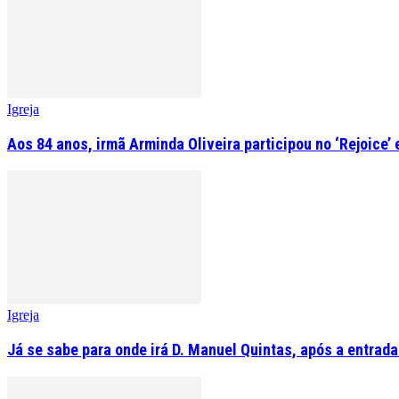
Igreja
Aos 84 anos, irmã Arminda Oliveira participou no ‘Rejoice’
Igreja
Já se sabe para onde irá D. Manuel Quintas, após a entrad