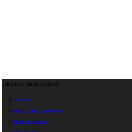
QUINTA-FEIRA, 6 DE AGOSTO DE 2026
ANO: CXII
DIRETOR: SAMUEL MENDONÇA
ESTATUTO EDITORIAL