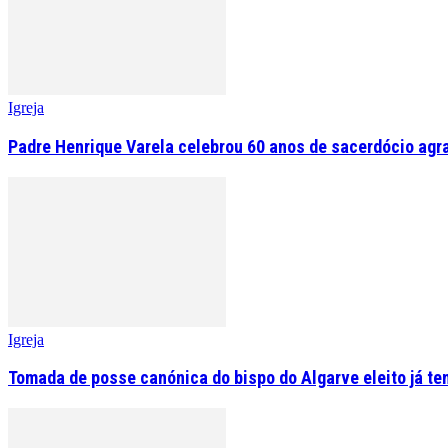
Igreja
Padre Henrique Varela celebrou 60 anos de sacerdócio agr
Igreja
Tomada de posse canónica do bispo do Algarve eleito já tem