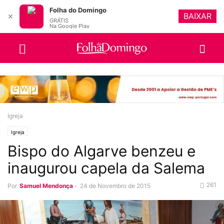
Folha do Domingo
BAIXAR
✕
GRÁTIS
Na Google Play
Igreja
Igreja
Bispo do Algarve benzeu e
inaugurou capela da Salema
261
Por
Samuel Mendonça
-
24 de Novembro de 2015