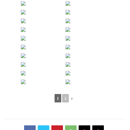
1
2
►